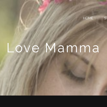
HOME
S
Love Mamma