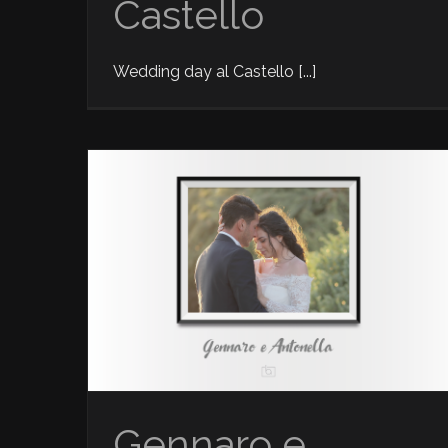
Castello
Wedding day al Castello [...]
Glamour
News
Gennaro e