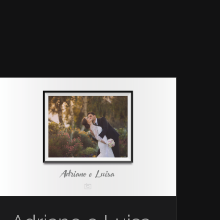
luielei
News