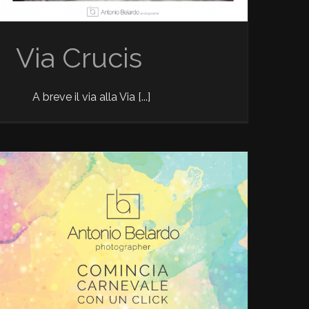
Via Crucis
A breve il via alla Via [...]
Carnevale